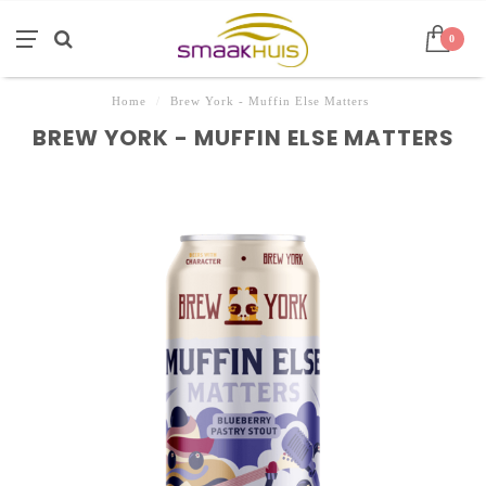
0
Home
/
Brew York - Muffin Else Matters
BREW YORK - MUFFIN ELSE MATTERS