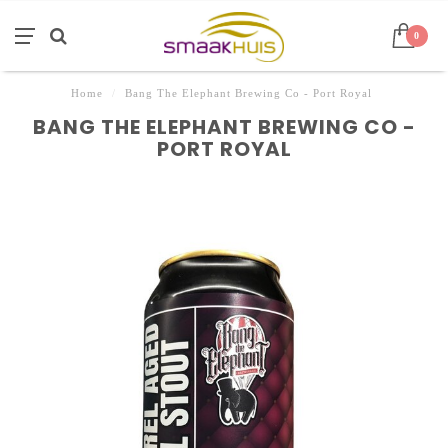
0
Home
/
Bang The Elephant Brewing Co - Port Royal
BANG THE ELEPHANT BREWING CO -
PORT ROYAL