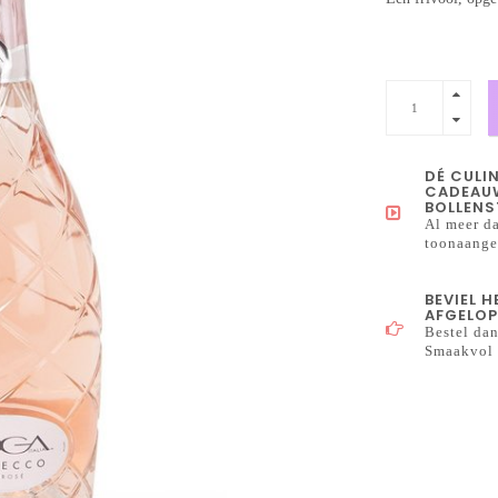
DÉ CULI
CADEAUW
BOLLENS
Al meer da
toonaangev
BEVIEL 
AFGELOP
Bestel dan
Smaakvol 