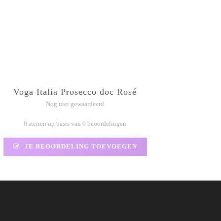
Voga Italia Prosecco doc Rosé
Nog niet gewaardeerd
0 sterren op basis van 0 beoordelingen
JE BEOORDELING TOEVOEGEN