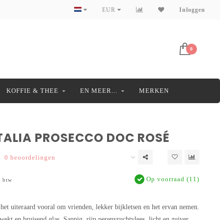
EUR
Inloggen
0
KOFFIE & THEE
EN MEER...
MERKEN
TALIA PROSECCO DOC ROSÉ
0 beoordelingen
Op voorraad (11)
. btw
 het uiteraard vooral om vrienden, lekker bijkletsen en het ervan nemen.
ekt en bruisend glas. Sappig, rijp perenvruchtvlees, licht en zuiver.