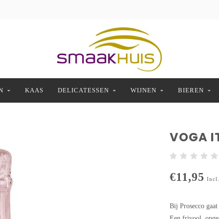
N
KAAS
DELICATESSEN
WIJNEN
BIEREN
VOGA I
€11,95
Incl
Bij Prosecco gaat
Een frivool, opgew