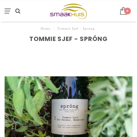
0
Home
/
Tommie Sjef - Spróng
TOMMIE SJEF - SPRÓNG