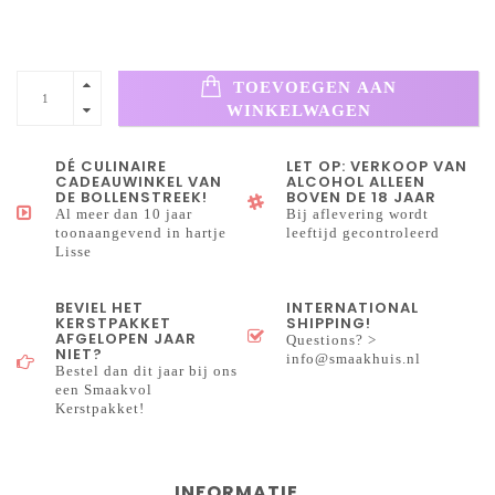
TOEVOEGEN AAN
WINKELWAGEN
DÉ CULINAIRE
LET OP: VERKOOP VAN
CADEAUWINKEL VAN
ALCOHOL ALLEEN
DE BOLLENSTREEK!
BOVEN DE 18 JAAR
Al meer dan 10 jaar
Bij aflevering wordt
toonaangevend in hartje
leeftijd gecontroleerd
Lisse
BEVIEL HET
INTERNATIONAL
KERSTPAKKET
SHIPPING!
AFGELOPEN JAAR
Questions? >
NIET?
info@smaakhuis.nl
Bestel dan dit jaar bij ons
een Smaakvol
Kerstpakket!
INFORMATIE