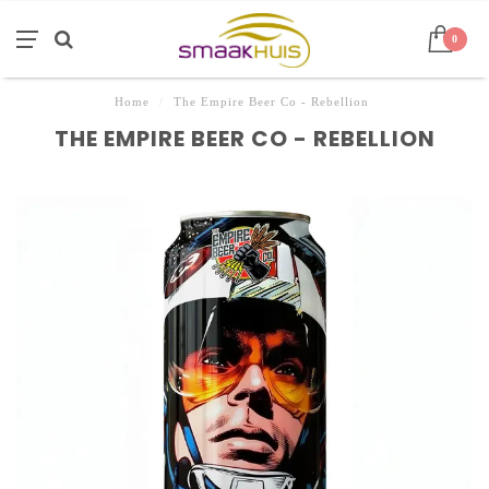
0
Home
/
The Empire Beer Co - Rebellion
THE EMPIRE BEER CO - REBELLION