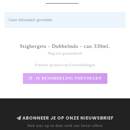
Geen informatie gevonden
Stigbergets - Dubbelmås - can 330ml.
Nog niet gewaardeerd
0 sterren op basis van 0 beoordelingen
JE BEOORDELING TOEVOEGEN
ABONNEER JE OP ONZE NIEUWSBRIEF
And stay up to date with our latest offers