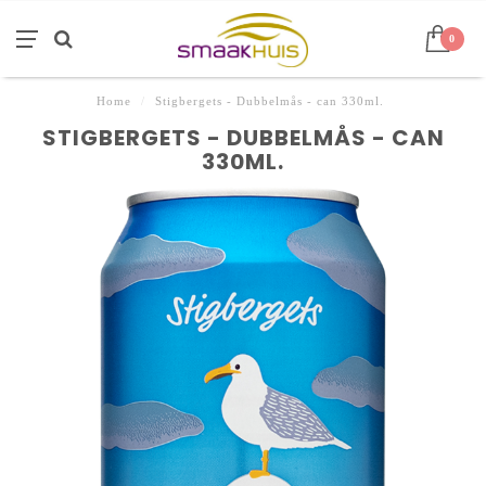
0
Home
/
Stigbergets - Dubbelmås - can 330ml.
STIGBERGETS - DUBBELMÅS - CAN
330ML.