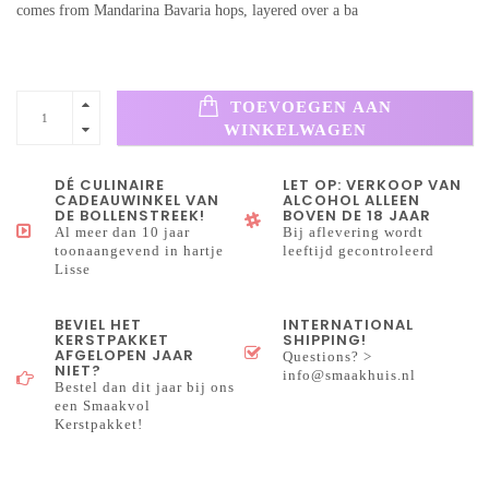
comes from Mandarina Bavaria hops, layered over a ba
TOEVOEGEN AAN
WINKELWAGEN
DÉ CULINAIRE
LET OP: VERKOOP VAN
CADEAUWINKEL VAN
ALCOHOL ALLEEN
DE BOLLENSTREEK!
BOVEN DE 18 JAAR
Al meer dan 10 jaar
Bij aflevering wordt
toonaangevend in hartje
leeftijd gecontroleerd
Lisse
BEVIEL HET
INTERNATIONAL
KERSTPAKKET
SHIPPING!
AFGELOPEN JAAR
Questions? >
NIET?
info@smaakhuis.nl
Bestel dan dit jaar bij ons
een Smaakvol
Kerstpakket!