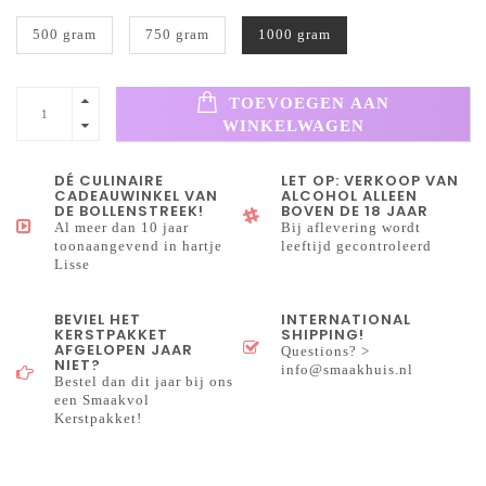
500 gram
750 gram
1000 gram
TOEVOEGEN AAN
WINKELWAGEN
DÉ CULINAIRE
LET OP: VERKOOP VAN
CADEAUWINKEL VAN
ALCOHOL ALLEEN
DE BOLLENSTREEK!
BOVEN DE 18 JAAR
Al meer dan 10 jaar
Bij aflevering wordt
toonaangevend in hartje
leeftijd gecontroleerd
Lisse
BEVIEL HET
INTERNATIONAL
KERSTPAKKET
SHIPPING!
AFGELOPEN JAAR
Questions? >
NIET?
info@smaakhuis.nl
Bestel dan dit jaar bij ons
een Smaakvol
Kerstpakket!