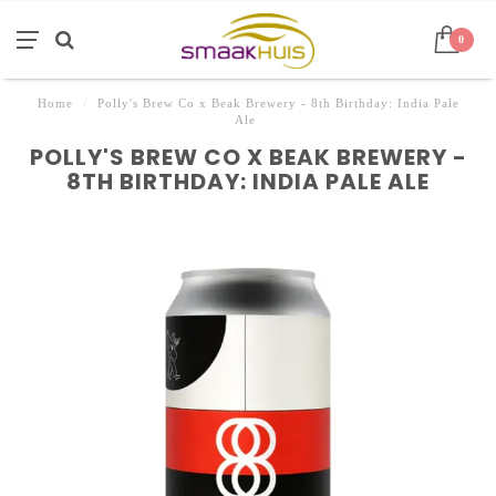
0
Home
/
Polly's Brew Co x Beak Brewery - 8th Birthday: India Pale
Ale
POLLY'S BREW CO X BEAK BREWERY -
8TH BIRTHDAY: INDIA PALE ALE