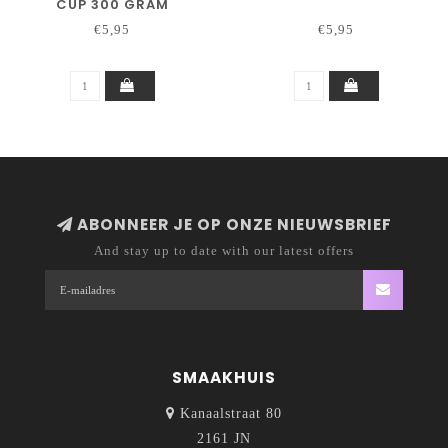
CUP 300 GRAM
€5,95
€5,95
ABONNEER JE OP ONZE NIEUWSBRIEF
And stay up to date with our latest offers
SMAAKHUIS
Kanaalstraat 80
2161 JN