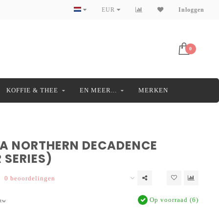
EUR
Inloggen
0
KOFFIE & THEE
EN MEER...
MERKEN
A NORTHERN DECADENCE
 SERIES)
0 beoordelingen
Op voorraad (6)
btw