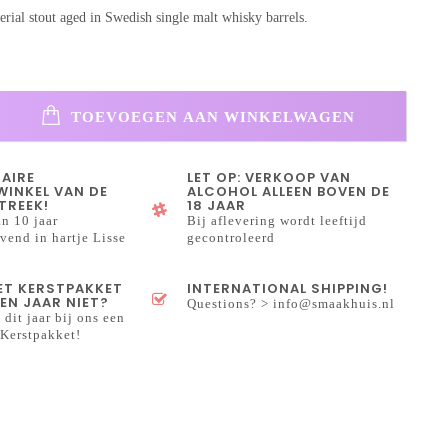
erial stout aged in Swedish single malt whisky barrels.
TOEVOEGEN AAN WINKELWAGEN
NAIRE
LET OP: VERKOOP VAN
INKEL VAN DE
ALCOHOL ALLEEN BOVEN DE
TREEK!
18 JAAR
n 10 jaar
Bij aflevering wordt leeftijd
end in hartje Lisse
gecontroleerd
HET KERSTPAKKET
INTERNATIONAL SHIPPING!
EN JAAR NIET?
Questions? >
info@smaakhuis.nl
 dit jaar bij ons een
Kerstpakket!