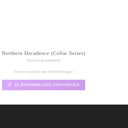
Northern Decadence (Cellar Series)
Nog niet gewaardeerd
0 sterren op basis van 0 beoordelingen
JE BEOORDELING TOEVOEGEN