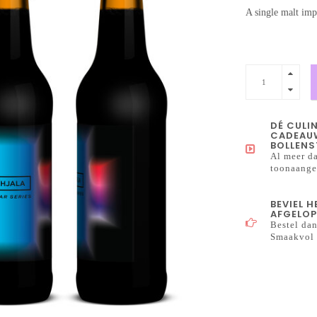
A single malt imp
DÉ CULI
CADEAUW
BOLLENS
Al meer da
toonaangev
BEVIEL 
AFGELOP
Bestel dan
Smaakvol 