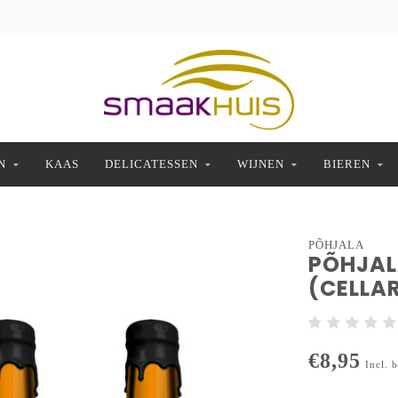
N
KAAS
DELICATESSEN
WIJNEN
BIEREN
PÕHJALA
PÕHJAL
(CELLAR
€8,95
Incl. 