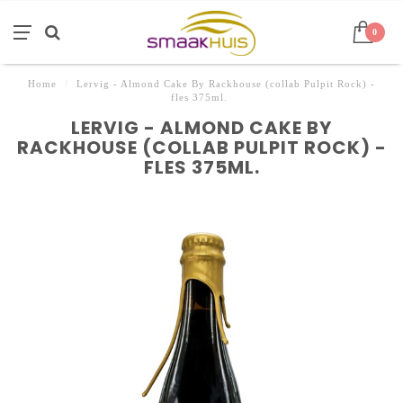
0
Home
/
Lervig - Almond Cake By Rackhouse (collab Pulpit Rock) -
fles 375ml.
LERVIG - ALMOND CAKE BY
RACKHOUSE (COLLAB PULPIT ROCK) -
FLES 375ML.