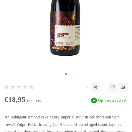
€18,95
Op voorraad (9)
Incl. btw
An indulgent almond cake pastry imperial stout in collaboration with
Iowa’s Pulpit Rock Brewing Co. A blend of barrel aged stouts lays the
base of bourbon and oak for a true celebration of toasted almonds, sweet