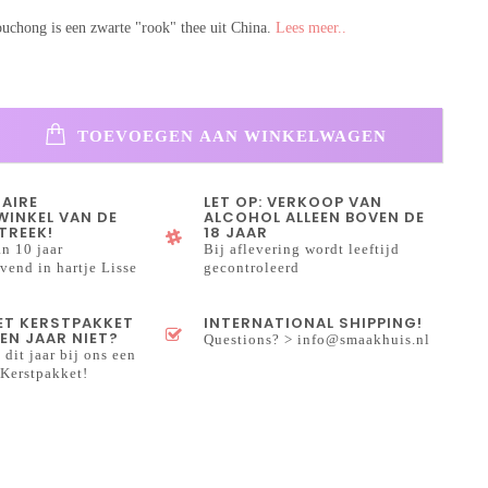
uchong is een zwarte "rook" thee uit China.
Lees meer..
TOEVOEGEN AAN WINKELWAGEN
NAIRE
LET OP: VERKOOP VAN
INKEL VAN DE
ALCOHOL ALLEEN BOVEN DE
TREEK!
18 JAAR
n 10 jaar
Bij aflevering wordt leeftijd
end in hartje Lisse
gecontroleerd
HET KERSTPAKKET
INTERNATIONAL SHIPPING!
EN JAAR NIET?
Questions? >
info@smaakhuis.nl
 dit jaar bij ons een
Kerstpakket!