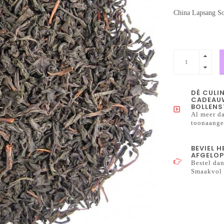
China Lapsang So
DÉ CULI
CADEAUW
BOLLENS
Al meer da
toonaangev
BEVIEL 
AFGELOP
Bestel dan
Smaakvol 