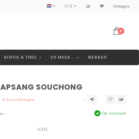
EUR
Inloggen
0
KOFFIE & THEE
EN MEER...
MERKEN
LAPSANG SOUCHONG
0 beoordelingen
Op voorraad
btw
G333