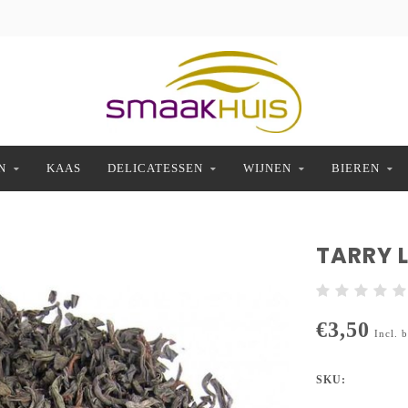
N
KAAS
DELICATESSEN
WIJNEN
BIEREN
TARRY 
€3,50
Incl. 
SKU: