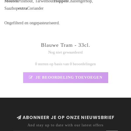
Mouten
Pilsmout, Tarwemout
Hoppen
Challengerhop,
Saazhop
extra
Coriander
Ongefilterd en ongepasteuriseerd.
Blauwe Tram - 33cl.
Nog niet gewaardeerd
0 sterren op basis van 0 beoordelingen
JE BEOORDELING TOEVOEGEN
ABONNEER JE OP ONZE NIEUWSBRIEF
And stay up to date with our latest offers