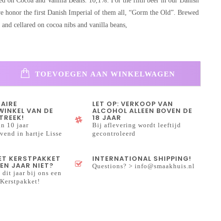
ed on Cocoa and Vanilla Beans. 10,1%. For the filth beer in our Danish
we honor the first Danish Imperial of them all, “Gorm the Old”. Brewed
 and cellared on cocoa nibs and vanilla beans,
TOEVOEGEN AAN WINKELWAGEN
NAIRE
LET OP: VERKOOP VAN
INKEL VAN DE
ALCOHOL ALLEEN BOVEN DE
TREEK!
18 JAAR
n 10 jaar
Bij aflevering wordt leeftijd
end in hartje Lisse
gecontroleerd
HET KERSTPAKKET
INTERNATIONAL SHIPPING!
EN JAAR NIET?
Questions? >
info@smaakhuis.nl
 dit jaar bij ons een
Kerstpakket!