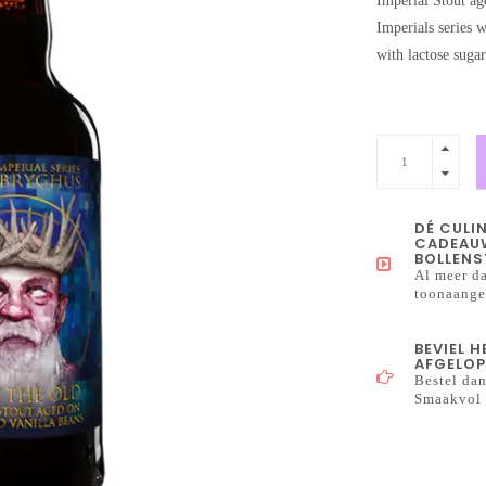
Imperial Stout ag
Imperials series 
with lactose sugar
DÉ CULI
CADEAUW
BOLLENS
Al meer da
toonaangev
BEVIEL 
AFGELOP
Bestel dan
Smaakvol 