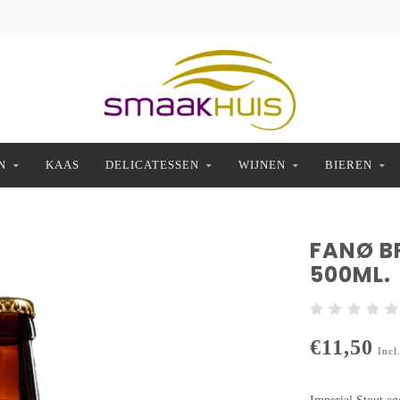
N
KAAS
DELICATESSEN
WIJNEN
BIEREN
FANØ B
500ML.
€11,50
Incl