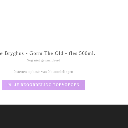
ø Bryghus - Gorm The Old - fles 500ml.
Nog niet gewaardeerd
0 sterren op basis van 0 beoordelingen
JE BEOORDELING TOEVOEGEN