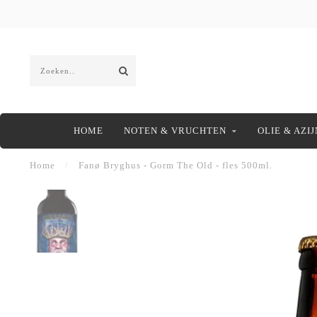
HOME
NOTEN & VRUCHTEN
OLIE & AZIJ
Home
/
Fanø Bryghus - Gorm The Old - fles 500ml.