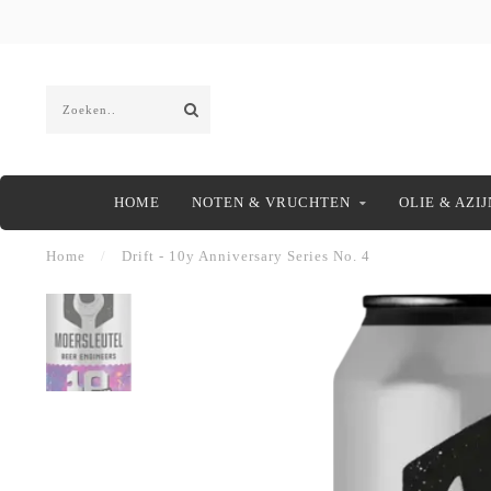
HOME
NOTEN & VRUCHTEN
OLIE & AZIJ
Home
/
Drift - 10y Anniversary Series No. 4