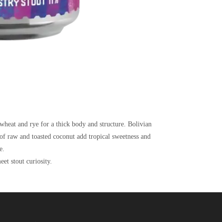
 wheat and rye for a thick body and structure. Bolivian
s of raw and toasted coconut add tropical sweetness and
e.
et stout curiosity.