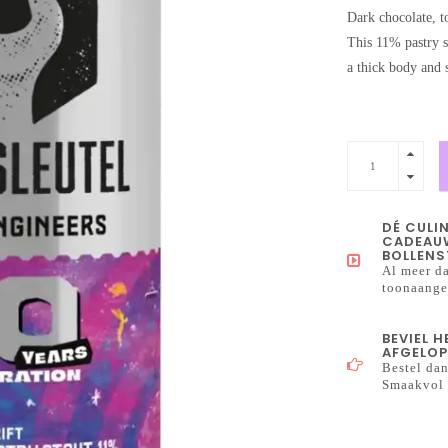
Dark chocolate, t
This 11% pastry st
a thick body and 
DÉ CULI
CADEAUW
BOLLENS
Al meer da
toonaangev
BEVIEL 
AFGELOP
Bestel dan
Smaakvol 