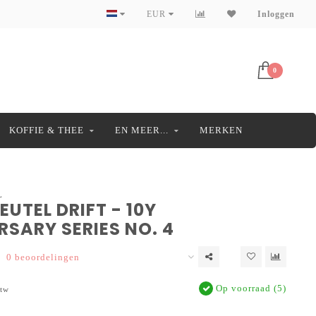
EUR
Inloggen
0
KOFFIE & THEE
EN MEER...
MERKEN
L
UTEL DRIFT - 10Y
SARY SERIES NO. 4
0 beoordelingen
Op voorraad (5)
btw