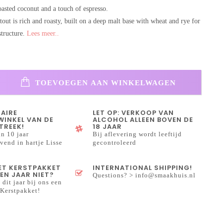
oasted coconut and a touch of espresso.
out is rich and roasty, built on a deep malt base with wheat and rye for
structure.
Lees meer..
TOEVOEGEN AAN WINKELWAGEN
NAIRE
LET OP: VERKOOP VAN
INKEL VAN DE
ALCOHOL ALLEEN BOVEN DE
TREEK!
18 JAAR
n 10 jaar
Bij aflevering wordt leeftijd
end in hartje Lisse
gecontroleerd
HET KERSTPAKKET
INTERNATIONAL SHIPPING!
EN JAAR NIET?
Questions? >
info@smaakhuis.nl
 dit jaar bij ons een
Kerstpakket!