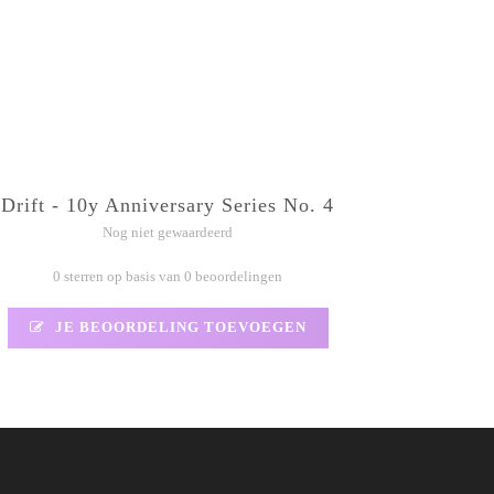
Drift - 10y Anniversary Series No. 4
Nog niet gewaardeerd
0 sterren op basis van 0 beoordelingen
JE BEOORDELING TOEVOEGEN