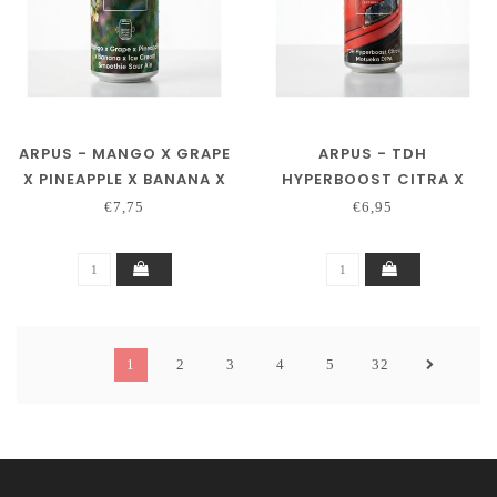
ARPUS - MANGO X GRAPE
ARPUS - TDH
X PINEAPPLE X BANANA X
HYPERBOOST CITRA X
ICE CREAM SMOOTHIE
MOTUEKA DIPA
€7,75
€6,95
SOUR ALE
1
2
3
4
5
32