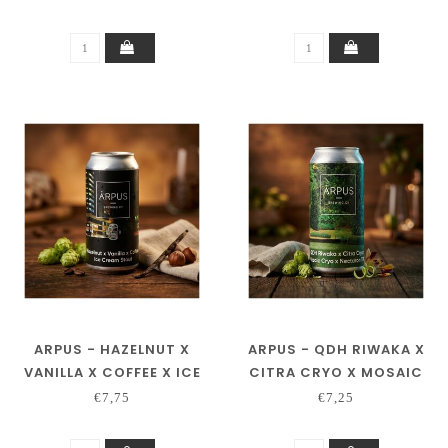
ARPUS - HAZELNUT X
ARPUS - QDH RIWAKA X
VANILLA X COFFEE X ICE
CITRA CRYO X MOSAIC
CREAM STOUT
CRYO X NECTARON TIPA
€7,75
€7,25